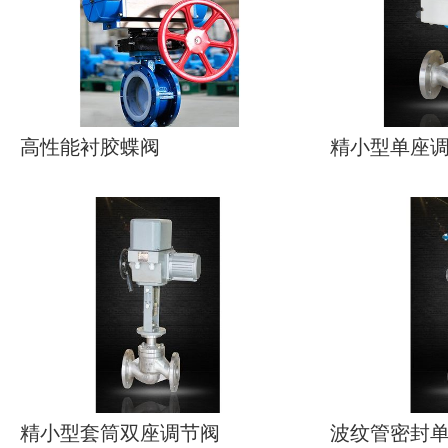
高性能衬胶蝶阀
精小型单座
精小型套筒双座调节阀
波纹管密封