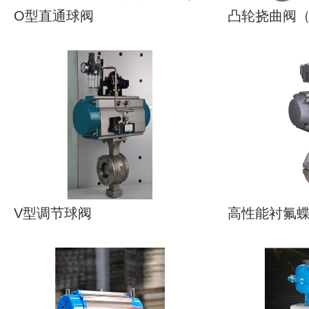
O型直通球阀
凸轮挠曲阀
V型调节球阀
高性能衬氟