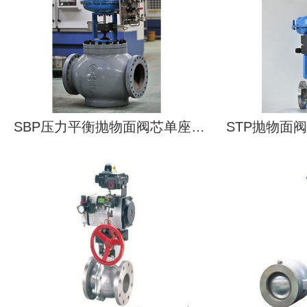
SBP压力平衡抛物面阀芯单座笼式...
STP抛物面