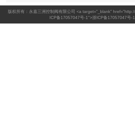
版权所有：永嘉三洲控制阀有限公司 <a target="_blank" href="http://beian.
ICP备17057047号-1''>浙ICP备17057047号-1